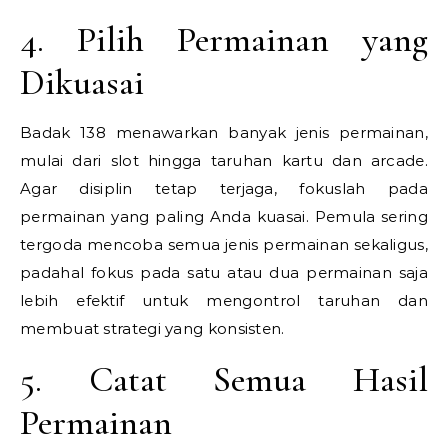
4. Pilih Permainan yang
Dikuasai
Badak 138 menawarkan banyak jenis permainan,
mulai dari slot hingga taruhan kartu dan arcade.
Agar disiplin tetap terjaga, fokuslah pada
permainan yang paling Anda kuasai. Pemula sering
tergoda mencoba semua jenis permainan sekaligus,
padahal fokus pada satu atau dua permainan saja
lebih efektif untuk mengontrol taruhan dan
membuat strategi yang konsisten.
5. Catat Semua Hasil
Permainan