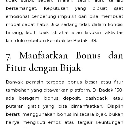
tidak stabil, seperti marah, sedih, atau terlalu
bersemangat. Keputusan yang dibuat saat
emosional cenderung impulsif dan bisa membuat
modal cepat habis. Jika sedang tidak dalam kondisi
tenang, lebih baik istirahat atau lakukan aktivitas
lain dulu sebelum kembali ke Badak 138.
7. Manfaatkan Bonus dan
Fitur dengan Bijak
Banyak pemain tergoda bonus besar atau fitur
tambahan yang ditawarkan platform. Di Badak 138,
ada beragam bonus deposit, cashback, atau
putaran gratis yang bisa dimanfaatkan. Disiplin
berarti menggunakan bonus ini secara bijak, bukan
hanya mengikuti emosi atau tergiur keuntungan