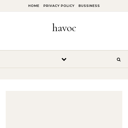
Skip to content
HOME
PRIVACY POLICY
BUSSINESS
havoc