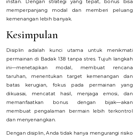
instan. Dengan strategi yang tepat, bonus bisa
memperpanjang modal dan memberi peluang
kemenangan lebih banyak.
Kesimpulan
Disiplin adalah kunci utama untuk menikmati
permainan di Badak 138 tanpa stres. Tujuh langkah
ini—menetapkan modal, membuat rencana
taruhan, menentukan target kemenangan dan
batas kerugian, fokus pada permainan yang
dikuasai, mencatat hasil, menjaga emosi, dan
memanfaatkan bonus dengan bijak—akan
membuat pengalaman bermain lebih terkontrol
dan menyenangkan.
Dengan disiplin, Anda tidak hanya mengurangi risiko