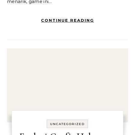
menarik, game ini…
CONTINUE READING
UNCATEGORIZED