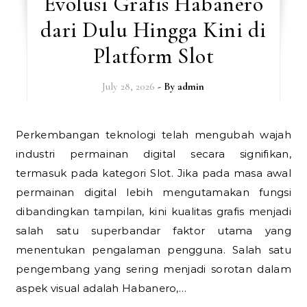
Evolusi Grafis Habanero
dari Dulu Hingga Kini di
Platform Slot
July 28, 2026
- By
admin
Perkembangan teknologi telah mengubah wajah
industri permainan digital secara signifikan,
termasuk pada kategori Slot. Jika pada masa awal
permainan digital lebih mengutamakan fungsi
dibandingkan tampilan, kini kualitas grafis menjadi
salah satu superbandar faktor utama yang
menentukan pengalaman pengguna. Salah satu
pengembang yang sering menjadi sorotan dalam
aspek visual adalah Habanero,…