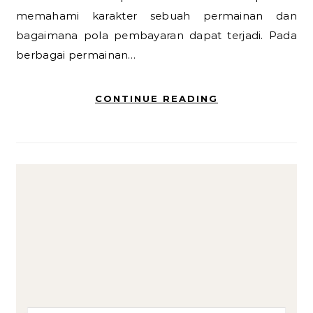
memahami karakter sebuah permainan dan
bagaimana pola pembayaran dapat terjadi. Pada
berbagai permainan…
CONTINUE READING