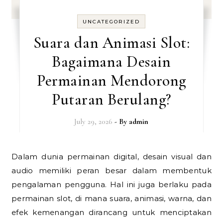
UNCATEGORIZED
Suara dan Animasi Slot:
Bagaimana Desain
Permainan Mendorong
Putaran Berulang?
July 29, 2026
- By
admin
Dalam dunia permainan digital, desain visual dan
audio memiliki peran besar dalam membentuk
pengalaman pengguna. Hal ini juga berlaku pada
permainan slot, di mana suara, animasi, warna, dan
efek kemenangan dirancang untuk menciptakan