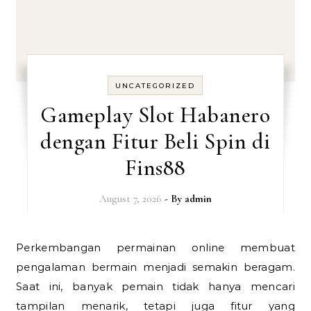
UNCATEGORIZED
Gameplay Slot Habanero
dengan Fitur Beli Spin di
Fins88
August 7, 2026
- By
admin
Perkembangan permainan online membuat
pengalaman bermain menjadi semakin beragam.
Saat ini, banyak pemain tidak hanya mencari
tampilan menarik, tetapi juga fitur yang