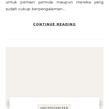
untuk pemain pemula maupun mereka yang
sudah cukup berpengalaman.…
CONTINUE READING
UNCATEGORIZED