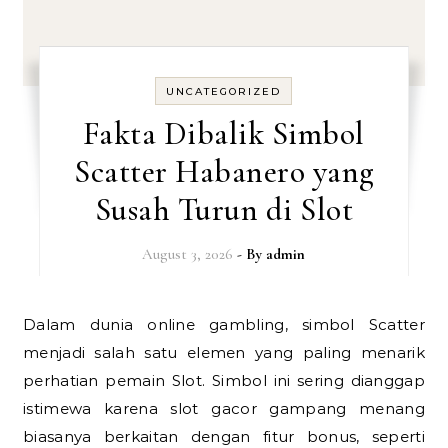
UNCATEGORIZED
Fakta Dibalik Simbol
Scatter Habanero yang
Susah Turun di Slot
August 3, 2026
- By
admin
Dalam dunia online gambling, simbol Scatter
menjadi salah satu elemen yang paling menarik
perhatian pemain Slot. Simbol ini sering dianggap
istimewa karena slot gacor gampang menang
biasanya berkaitan dengan fitur bonus, seperti