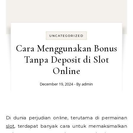
UNCATEGORIZED
Cara Menggunakan Bonus
Tanpa Deposit di Slot
Online
December 19, 2024
- By
admin
Di dunia perjudian online, terutama di permainan
slot
, terdapat banyak cara untuk memaksimalkan