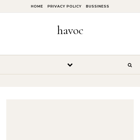
Skip to content
HOME
PRIVACY POLICY
BUSSINESS
havoc