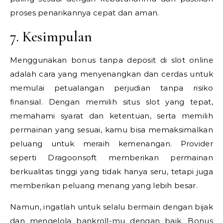
proses penarikannya cepat dan aman.
7. Kesimpulan
Menggunakan bonus tanpa deposit di slot online
adalah cara yang menyenangkan dan cerdas untuk
memulai petualangan perjudian tanpa risiko
finansial. Dengan memilih situs slot yang tepat,
memahami syarat dan ketentuan, serta memilih
permainan yang sesuai, kamu bisa memaksimalkan
peluang untuk meraih kemenangan. Provider
seperti Dragoonsoft memberikan permainan
berkualitas tinggi yang tidak hanya seru, tetapi juga
memberikan peluang menang yang lebih besar.
Namun, ingatlah untuk selalu bermain dengan bijak
dan mengelola bankroll-mu dengan baik. Bonus