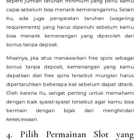
seperti jumlah taruhan minimum yang perlu kamu
capai sebelum bisa menarik kemenanganmu. Selain
itu, ada juga persyaratan taruhan (wagering
requirements) yang harus dipenuhi sebelum kamu
bisa menarik kemenangan yang diperoleh dari
bonus tanpa deposit.
Misalnya, jika situs menawarkan free spins sebagai
bonus tanpa deposit, kemenangan yang kamu
dapatkan dari free spins tersebut mungkin harus
dipertaruhkan beberapa kali sebelum dapat ditarik.
Oleh karena itu, sangat penting untuk memahami
dengan baik syarat-syarat tersebut agar kamu bisa
bermain dengan bijak dan menghindari
kekecewaan.
4. Pilih Permainan Slot yang