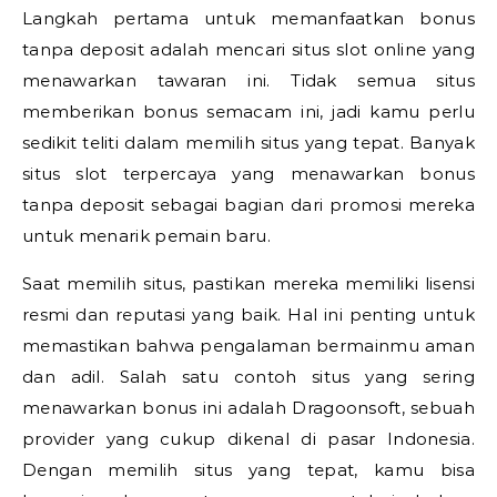
Langkah pertama untuk memanfaatkan bonus
tanpa deposit adalah mencari situs slot online yang
menawarkan tawaran ini. Tidak semua situs
memberikan bonus semacam ini, jadi kamu perlu
sedikit teliti dalam memilih situs yang tepat. Banyak
situs slot terpercaya yang menawarkan bonus
tanpa deposit sebagai bagian dari promosi mereka
untuk menarik pemain baru.
Saat memilih situs, pastikan mereka memiliki lisensi
resmi dan reputasi yang baik. Hal ini penting untuk
memastikan bahwa pengalaman bermainmu aman
dan adil. Salah satu contoh situs yang sering
menawarkan bonus ini adalah Dragoonsoft, sebuah
provider yang cukup dikenal di pasar Indonesia.
Dengan memilih situs yang tepat, kamu bisa