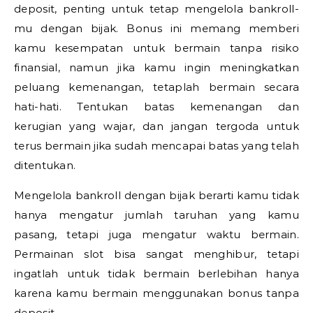
deposit, penting untuk tetap mengelola bankroll-
mu dengan bijak. Bonus ini memang memberi
kamu kesempatan untuk bermain tanpa risiko
finansial, namun jika kamu ingin meningkatkan
peluang kemenangan, tetaplah bermain secara
hati-hati. Tentukan batas kemenangan dan
kerugian yang wajar, dan jangan tergoda untuk
terus bermain jika sudah mencapai batas yang telah
ditentukan.
Mengelola bankroll dengan bijak berarti kamu tidak
hanya mengatur jumlah taruhan yang kamu
pasang, tetapi juga mengatur waktu bermain.
Permainan slot bisa sangat menghibur, tetapi
ingatlah untuk tidak bermain berlebihan hanya
karena kamu bermain menggunakan bonus tanpa
deposit.