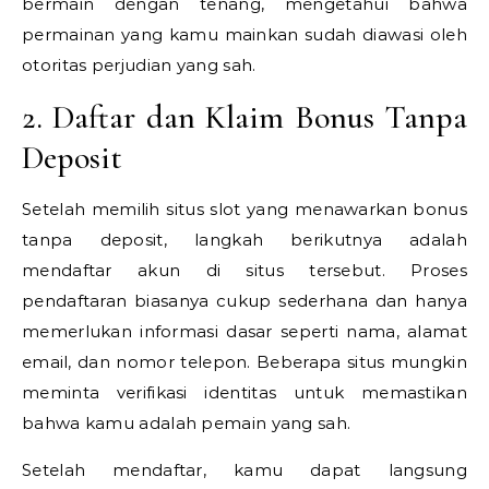
bermain dengan tenang, mengetahui bahwa
permainan yang kamu mainkan sudah diawasi oleh
otoritas perjudian yang sah.
2. Daftar dan Klaim Bonus Tanpa
Deposit
Setelah memilih situs slot yang menawarkan bonus
tanpa deposit, langkah berikutnya adalah
mendaftar akun di situs tersebut. Proses
pendaftaran biasanya cukup sederhana dan hanya
memerlukan informasi dasar seperti nama, alamat
email, dan nomor telepon. Beberapa situs mungkin
meminta verifikasi identitas untuk memastikan
bahwa kamu adalah pemain yang sah.
Setelah mendaftar, kamu dapat langsung