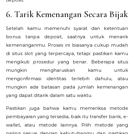
6. Tarik Kemenangan Secara Bijak
Setelah kamu memenuhi syarat dan ketentuan
bonus tanpa deposit, saatnya untuk menarik
kemenanganmu. Proses ini biasanya cukup mudah
di situs slot yang terpercaya, tetapi pastikan kamu
mengikuti prosedur yang benar. Beberapa situs
mungkin mengharuskan kamu untuk
mengonfirmasi identitas terlebih dahulu, atau
mungkin ada batasan pada jumlah kemenangan
yang dapat ditarik dalam satu waktu.
Pastikan juga bahwa kamu memeriksa metode
pembayaran yang tersedia, baik itu transfer bank, e-
wallet, atau metode lainnya. Pilih metode yang
paling sesuai dengan kebutuhanmu dan pastikan