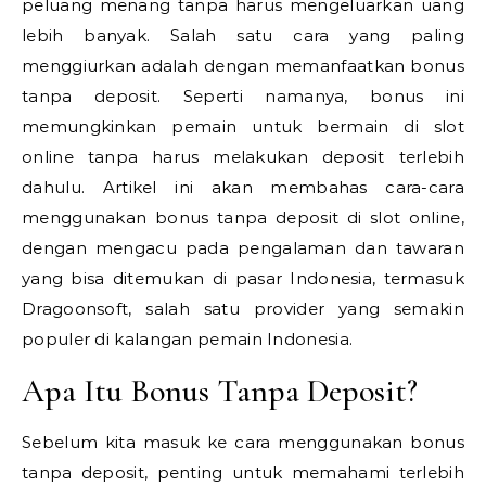
peluang menang tanpa harus mengeluarkan uang
lebih banyak. Salah satu cara yang paling
menggiurkan adalah dengan memanfaatkan bonus
tanpa deposit. Seperti namanya, bonus ini
memungkinkan pemain untuk bermain di slot
online tanpa harus melakukan deposit terlebih
dahulu. Artikel ini akan membahas cara-cara
menggunakan bonus tanpa deposit di slot online,
dengan mengacu pada pengalaman dan tawaran
yang bisa ditemukan di pasar Indonesia, termasuk
Dragoonsoft, salah satu provider yang semakin
populer di kalangan pemain Indonesia.
Apa Itu Bonus Tanpa Deposit?
Sebelum kita masuk ke cara menggunakan bonus
tanpa deposit, penting untuk memahami terlebih