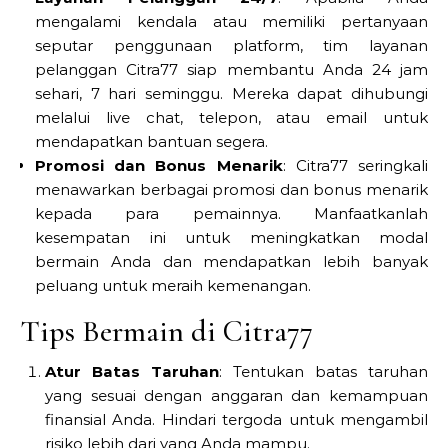
mengalami kendala atau memiliki pertanyaan
seputar penggunaan platform, tim layanan
pelanggan Citra77 siap membantu Anda 24 jam
sehari, 7 hari seminggu. Mereka dapat dihubungi
melalui live chat, telepon, atau email untuk
mendapatkan bantuan segera.
Promosi dan Bonus Menarik
: Citra77 seringkali
menawarkan berbagai promosi dan bonus menarik
kepada para pemainnya. Manfaatkanlah
kesempatan ini untuk meningkatkan modal
bermain Anda dan mendapatkan lebih banyak
peluang untuk meraih kemenangan.
Tips Bermain di Citra77
Atur Batas Taruhan
: Tentukan batas taruhan
yang sesuai dengan anggaran dan kemampuan
finansial Anda. Hindari tergoda untuk mengambil
risiko lebih dari yang Anda mampu.