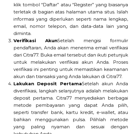
klik tombol “Daftar” atau “Register” yang biasanya
terletak di bagian atas halaman utama situs. Isilah
informasi yang diperlukan seperti nama lengkap,
email, nomor telepon, dan data-data lain yang
diminta.
Verifikasi Akun
Setelah mengisi formulir
pendaftaran, Anda akan menerima email verifikasi
dari Citra77. Buka email tersebut dan ikuti petunjuk
untuk melakukan verifikasi akun Anda. Proses
verifikasi ini penting untuk memastikan keamanan
akun dan transaksi yang Anda lakukan di Citra77.
Lakukan Deposit Pertama
Setelah akun Anda
diverifikasi, langkah selanjutnya adalah melakukan
deposit pertama. Citra77 menyediakan berbagai
metode pembayaran yang dapat Anda pilih,
seperti transfer bank, kartu kredit, e-wallet, atau
bahkan menggunakan pulsa. Pilihlah metode
yang paling nyaman dan sesuai dengan
kebutuhan Anda.