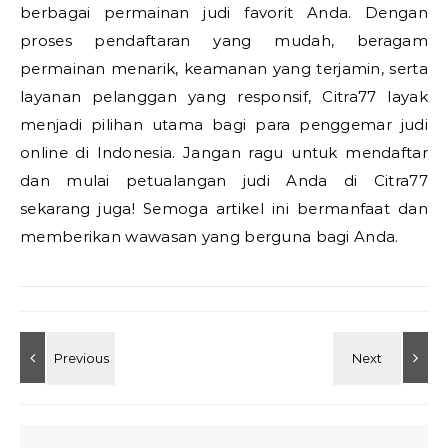
berbagai permainan judi favorit Anda. Dengan
proses pendaftaran yang mudah, beragam
permainan menarik, keamanan yang terjamin, serta
layanan pelanggan yang responsif, Citra77 layak
menjadi pilihan utama bagi para penggemar judi
online di Indonesia. Jangan ragu untuk mendaftar
dan mulai petualangan judi Anda di Citra77
sekarang juga! Semoga artikel ini bermanfaat dan
memberikan wawasan yang berguna bagi Anda.