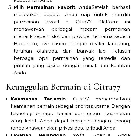
Pilih Permainan Favorit Anda
Setelah berhasil
melakukan deposit, Anda siap untuk memilih
permainan favorit di Citra77. Platform ini
menawarkan berbagai macam permainan
menarik seperti slot dari provider ternama seperti
Habanero, live casino dengan dealer langsung,
taruhan olahraga, dan banyak lagi. Telusuri
berbagai opsi permainan yang tersedia dan
pilihlah yang sesuai dengan minat dan keahlian
Anda.
Keunggulan Bermain di Citra77
Keamanan Terjamin
: Citra77 menempatkan
keamanan pemain sebagai prioritas utama. Dengan
teknologi enkripsi terkini dan sistem keamanan
yang ketat, Anda dapat bermain dengan tenang
tanpa khawatir akan privasi data pribadi Anda.
Layanan Pelanggan 24/7
: Apabila Anda