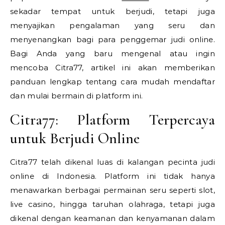
sekadar tempat untuk berjudi, tetapi juga
menyajikan pengalaman yang seru dan
menyenangkan bagi para penggemar judi online.
Bagi Anda yang baru mengenal atau ingin
mencoba Citra77, artikel ini akan memberikan
panduan lengkap tentang cara mudah mendaftar
dan mulai bermain di platform ini.
Citra77: Platform Terpercaya
untuk Berjudi Online
Citra77 telah dikenal luas di kalangan pecinta judi
online di Indonesia. Platform ini tidak hanya
menawarkan berbagai permainan seru seperti slot,
live casino, hingga taruhan olahraga, tetapi juga
dikenal dengan keamanan dan kenyamanan dalam