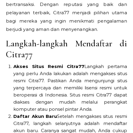
bertransaksi. Dengan reputasi yang baik dan
pelayanan terbaik, Citra77 menjadi pilihan utama
bagi mereka yang ingin menikmati pengalaman
berjudi yang aman dan menyenangkan.
Langkah-langkah Mendaftar di
Citra77
Akses Situs Resmi Citra77
Langkah pertama
yang perlu Anda lakukan adalah mengakses situs
resmi Citra77. Pastikan Anda mengunjungi situs
yang terpercaya dan memiliki lisensi resmi untuk
beroperasi di Indonesia. Situs resmi Citra77 dapat
diakses dengan mudah melalui perangkat
komputer atau ponsel pintar Anda.
Daftar Akun Baru
Setelah mengakses situs resmi
Citra77, langkah selanjutnya adalah mendaftar
akun baru. Caranya sangat mudah, Anda cukup