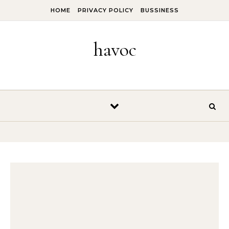
Skip to content
HOME
PRIVACY POLICY
BUSSINESS
havoc