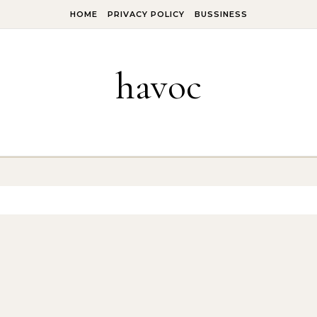
HOME
PRIVACY POLICY
BUSSINESS
havoc