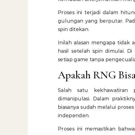
Proses ini terjadi dalam hitun
gulungan yang berputar. Pada
spin ditekan.
Inilah alasan mengapa tidak
hasil setelah spin dimulai. D
setiap game tanpa pengecuali
Apakah RNG Bisa
Salah satu kekhawatiran
dimanipulasi. Dalam praktik
biasanya sudah melalui proses 
independen.
Proses ini memastikan bahwa