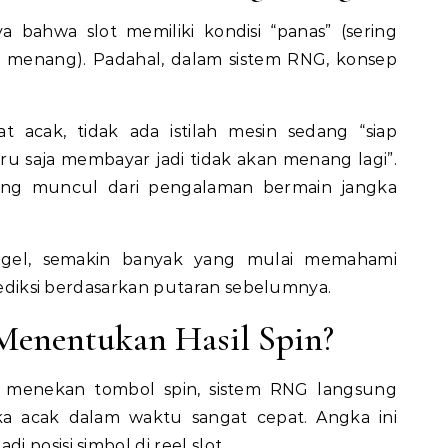
 bahwa slot memiliki kondisi “panas” (sering
g menang). Padahal, dalam sistem RNG, konsep
at acak, tidak ada istilah mesin sedang “siap
u saja membayar jadi tidak akan menang lagi”.
ang muncul dari pengalaman bermain jangka
ogel, semakin banyak yang mulai memahami
prediksi berdasarkan putaran sebelumnya.
enentukan Hasil Spin?
u menekan tombol spin, sistem RNG langsung
a acak dalam waktu sangat cepat. Angka ini
 posisi simbol di reel slot.