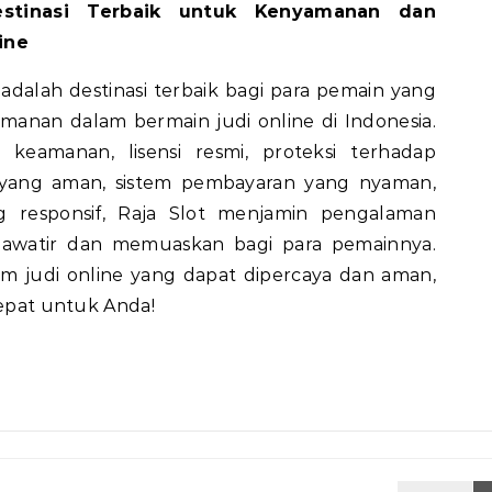
Destinasi Terbaik untuk Kenyamanan dan
ine
 adalah destinasi terbaik bagi para pemain yang
anan dalam bermain judi online di Indonesia.
eamanan, lisensi resmi, proteksi terhadap
 yang aman, sistem pembayaran yang nyaman,
 responsif, Raja Slot menjamin pengalaman
hawatir dan memuaskan bagi para pemainnya.
orm judi online yang dapat dipercaya dan aman,
tepat untuk Anda!