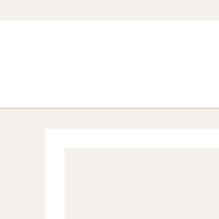
Skip to content