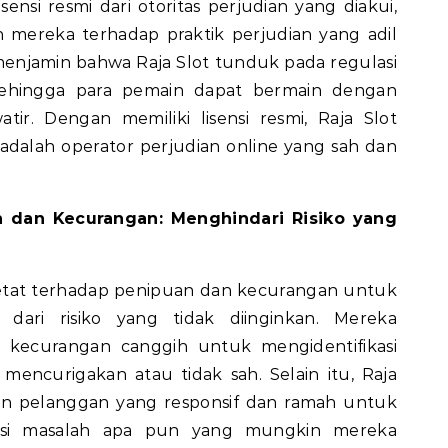
sensi resmi dari otoritas perjudian yang diakui,
ereka terhadap praktik perjudian yang adil
ga menjamin bahwa Raja Slot tunduk pada regulasi
ehingga para pemain dapat bermain dengan
tir. Dengan memiliki lisensi resmi, Raja Slot
alah operator perjudian online yang sah dan
n dan Kecurangan: Menghindari Risiko yang
 ketat terhadap penipuan dan kecurangan untuk
dari risiko yang tidak diinginkan. Mereka
 kecurangan canggih untuk mengidentifikasi
mencurigakan atau tidak sah. Selain itu, Raja
an pelanggan yang responsif dan ramah untuk
si masalah apa pun yang mungkin mereka