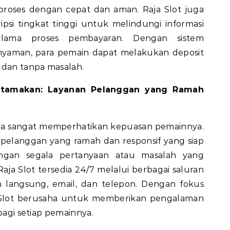
iproses dengan cepat dan aman. Raja Slot juga
si tingkat tinggi untuk melindungi informasi
lama proses pembayaran. Dengan sistem
yaman, para pemain dapat melakukan deposit
dan tanpa masalah.
utamakan: Layanan Pelanggan yang Ramah
uga sangat memperhatikan kepuasan pemainnya.
pelanggan yang ramah dan responsif yang siap
gan segala pertanyaan atau masalah yang
aja Slot tersedia 24/7 melalui berbagai saluran
n langsung, email, dan telepon. Dengan fokus
 Slot berusaha untuk memberikan pengalaman
 bagi setiap pemainnya.