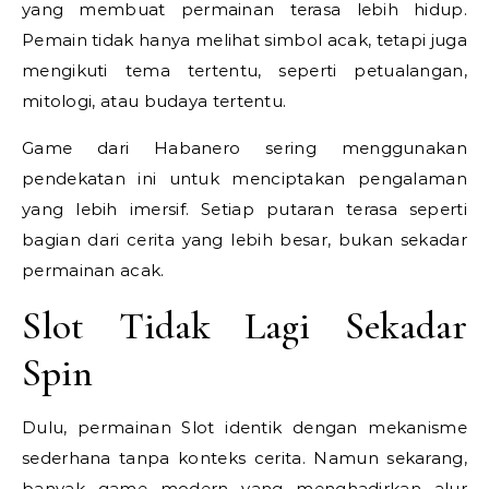
yang membuat permainan terasa lebih hidup.
Pemain tidak hanya melihat simbol acak, tetapi juga
mengikuti tema tertentu, seperti petualangan,
mitologi, atau budaya tertentu.
Game dari
Habanero
sering menggunakan
pendekatan ini untuk menciptakan pengalaman
yang lebih imersif. Setiap putaran terasa seperti
bagian dari cerita yang lebih besar, bukan sekadar
permainan acak.
Slot Tidak Lagi Sekadar
Spin
Dulu, permainan Slot identik dengan mekanisme
sederhana tanpa konteks cerita. Namun sekarang,
banyak game modern yang menghadirkan alur