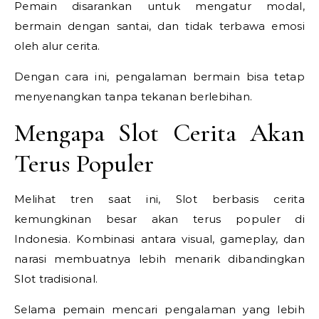
Pemain disarankan untuk mengatur modal,
bermain dengan santai, dan tidak terbawa emosi
oleh alur cerita.
Dengan cara ini, pengalaman bermain bisa tetap
menyenangkan tanpa tekanan berlebihan.
Mengapa Slot Cerita Akan
Terus Populer
Melihat tren saat ini, Slot berbasis cerita
kemungkinan besar akan terus populer di
Indonesia. Kombinasi antara visual, gameplay, dan
narasi membuatnya lebih menarik dibandingkan
Slot tradisional.
Selama pemain mencari pengalaman yang lebih