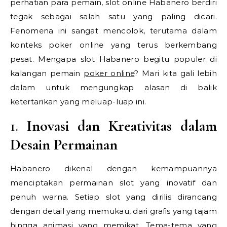
perhatian para pemain, slot online Habanero berdiri
tegak sebagai salah satu yang paling dicari.
Fenomena ini sangat mencolok, terutama dalam
konteks poker online yang terus berkembang
pesat. Mengapa slot Habanero begitu populer di
kalangan pemain
poker online
? Mari kita gali lebih
dalam untuk mengungkap alasan di balik
ketertarikan yang meluap-luap ini.
1.
Inovasi dan Kreativitas dalam
Desain Permainan
Habanero dikenal dengan kemampuannya
menciptakan permainan slot yang inovatif dan
penuh warna. Setiap slot yang dirilis dirancang
dengan detail yang memukau, dari grafis yang tajam
hingga animasi yang memikat. Tema-tema yang