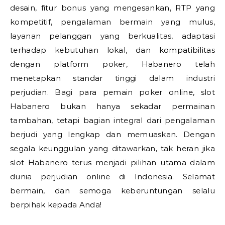
desain, fitur bonus yang mengesankan, RTP yang
kompetitif, pengalaman bermain yang mulus,
layanan pelanggan yang berkualitas, adaptasi
terhadap kebutuhan lokal, dan kompatibilitas
dengan platform poker, Habanero telah
menetapkan standar tinggi dalam industri
perjudian. Bagi para pemain poker online, slot
Habanero bukan hanya sekadar permainan
tambahan, tetapi bagian integral dari pengalaman
berjudi yang lengkap dan memuaskan. Dengan
segala keunggulan yang ditawarkan, tak heran jika
slot Habanero terus menjadi pilihan utama dalam
dunia perjudian online di Indonesia. Selamat
bermain, dan semoga keberuntungan selalu
berpihak kepada Anda!