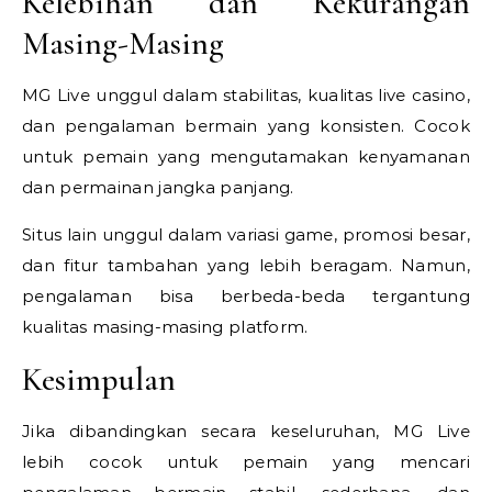
Kelebihan dan Kekurangan
Masing-Masing
MG Live unggul dalam stabilitas, kualitas live casino,
dan pengalaman bermain yang konsisten. Cocok
untuk pemain yang mengutamakan kenyamanan
dan permainan jangka panjang.
Situs lain unggul dalam variasi game, promosi besar,
dan fitur tambahan yang lebih beragam. Namun,
pengalaman bisa berbeda-beda tergantung
kualitas masing-masing platform.
Kesimpulan
Jika dibandingkan secara keseluruhan, MG Live
lebih cocok untuk pemain yang mencari