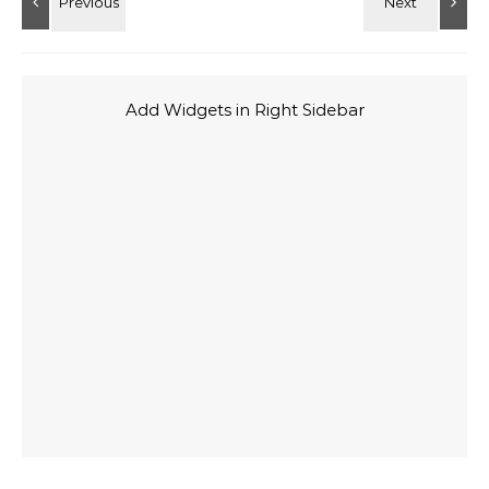
Add Widgets in Right Sidebar