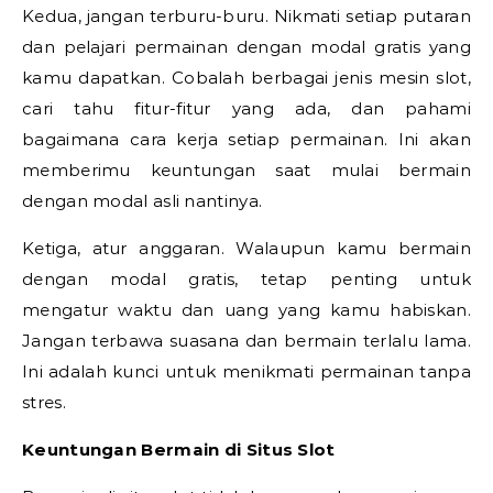
Kedua, jangan terburu-buru. Nikmati setiap putaran
dan pelajari permainan dengan modal gratis yang
kamu dapatkan. Cobalah berbagai jenis mesin slot,
cari tahu fitur-fitur yang ada, dan pahami
bagaimana cara kerja setiap permainan. Ini akan
memberimu keuntungan saat mulai bermain
dengan modal asli nantinya.
Ketiga, atur anggaran. Walaupun kamu bermain
dengan modal gratis, tetap penting untuk
mengatur waktu dan uang yang kamu habiskan.
Jangan terbawa suasana dan bermain terlalu lama.
Ini adalah kunci untuk menikmati permainan tanpa
stres.
Keuntungan Bermain di Situs Slot