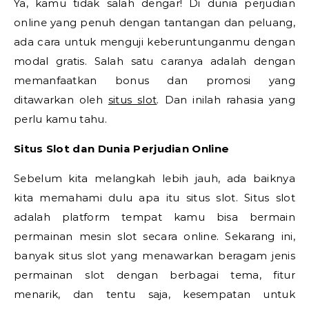
Ya, kamu tidak salah dengar! Di dunia perjudian
online yang penuh dengan tantangan dan peluang,
ada cara untuk menguji keberuntunganmu dengan
modal gratis. Salah satu caranya adalah dengan
memanfaatkan bonus dan promosi yang
ditawarkan oleh
situs slot
. Dan inilah rahasia yang
perlu kamu tahu.
Situs Slot dan Dunia Perjudian Online
Sebelum kita melangkah lebih jauh, ada baiknya
kita memahami dulu apa itu situs slot. Situs slot
adalah platform tempat kamu bisa bermain
permainan mesin slot secara online. Sekarang ini,
banyak situs slot yang menawarkan beragam jenis
permainan slot dengan berbagai tema, fitur
menarik, dan tentu saja, kesempatan untuk