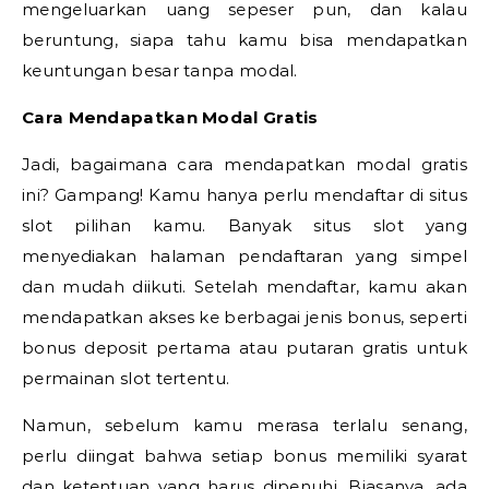
mengeluarkan uang sepeser pun, dan kalau
beruntung, siapa tahu kamu bisa mendapatkan
keuntungan besar tanpa modal.
Cara Mendapatkan Modal Gratis
Jadi, bagaimana cara mendapatkan modal gratis
ini? Gampang! Kamu hanya perlu mendaftar di situs
slot pilihan kamu. Banyak situs slot yang
menyediakan halaman pendaftaran yang simpel
dan mudah diikuti. Setelah mendaftar, kamu akan
mendapatkan akses ke berbagai jenis bonus, seperti
bonus deposit pertama atau putaran gratis untuk
permainan slot tertentu.
Namun, sebelum kamu merasa terlalu senang,
perlu diingat bahwa setiap bonus memiliki syarat
dan ketentuan yang harus dipenuhi. Biasanya, ada