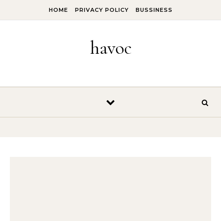
Skip to content
HOME
PRIVACY POLICY
BUSSINESS
havoc