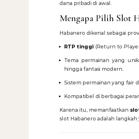
dana pribadi di awal.
Mengapa Pilih Slot 
Habanero dikenal sebagai prov
RTP tinggi
(Return to Player
Tema permainan yang unik d
hingga fantasi modern.
Sistem permainan yang fair d
Kompatibel di berbagai pera
Karena itu, memanfaatkan
sl
slot Habanero adalah langkah 