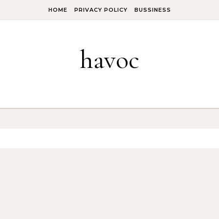
HOME
PRIVACY POLICY
BUSSINESS
havoc