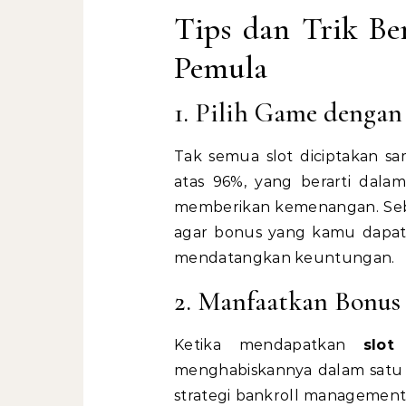
Tips dan Trik Be
Pemula
1. Pilih Game denga
Tak semua slot diciptakan s
atas 96%, yang berarti dala
memberikan kemenangan. Seba
agar bonus yang kamu dapatk
mendatangkan keuntungan.
2. Manfaatkan Bonus
Ketika mendapatkan
slo
menghabiskannya dalam satu 
strategi bankroll management.