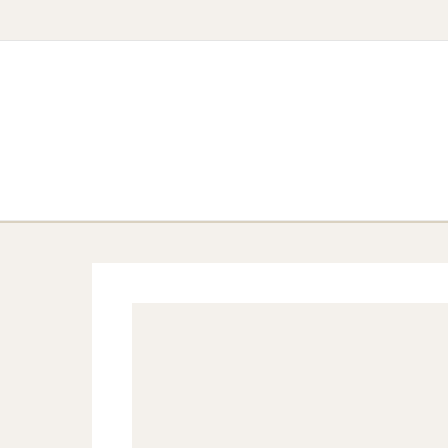
Skip to content