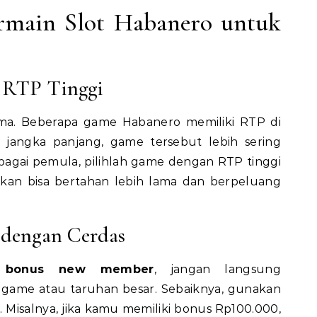
rmain Slot Habanero untuk
n RTP Tinggi
ama. Beberapa game Habanero memiliki RTP di
m jangka panjang, game tersebut lebih sering
gai pemula, pilihlah game dengan RTP tinggi
an bisa bertahan lebih lama dan berpeluang
 dengan Cerdas
t bonus new member
, jangan langsung
game atau taruhan besar. Sebaiknya, gunakan
 Misalnya, jika kamu memiliki bonus Rp100.000,