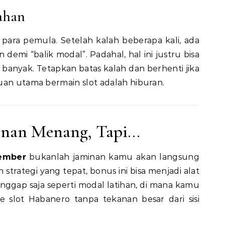
lahan
k para pemula. Setelah kalah beberapa kali, ada
emi “balik modal”. Padahal, hal ini justru bisa
anyak. Tetapkan batas kalah dan berhenti jika
uan utama bermain slot adalah hiburan.
inan Menang, Tapi…
ember
bukanlah jaminan kamu akan langsung
trategi yang tepat, bonus ini bisa menjadi alat
ggap saja seperti modal latihan, di mana kamu
 slot Habanero tanpa tekanan besar dari sisi