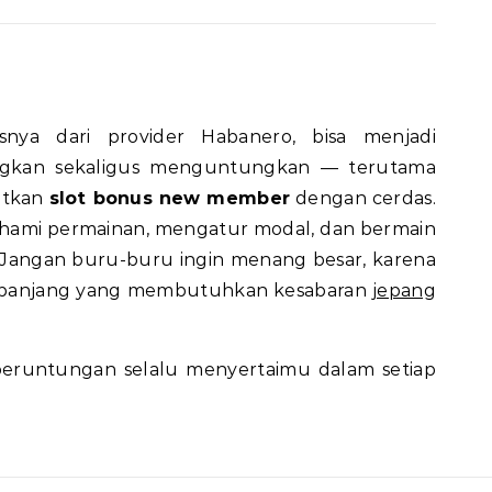
snya dari provider Habanero, bisa menjadi
gkan sekaligus menguntungkan — terutama
atkan
slot bonus new member
dengan cerdas.
ami permainan, mengatur modal, dan bermain
 Jangan buru-buru ingin menang besar, karena
a panjang yang membutuhkan kesabaran
jepang
eruntungan selalu menyertaimu dalam setiap