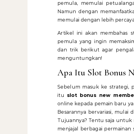
pemula, memulai petualanga
Namun dengan memanfaatk
memulai dengan lebih percaya
Artikel ini akan membahas s
pemula yang ingin memaksim
dan trik berikut agar penga
menguntungkan!
Apa Itu Slot Bonus
Sebelum masuk ke strategi, 
itu
slot bonus new membe
online kepada pemain baru y
Besarannya bervariasi, mulai 
Tujuannya? Tentu saja untuk
menjajal berbagai permainan 