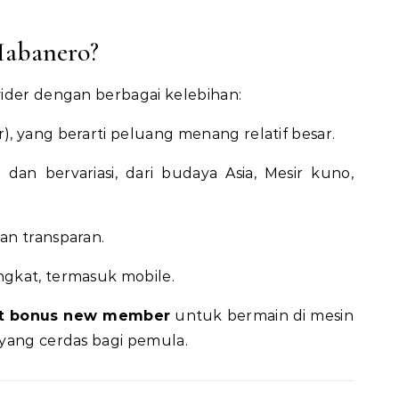
Habanero?
ider dengan berbagai kelebihan:
), yang berarti peluang menang relatif besar.
an bervariasi, dari budaya Asia, Mesir kuno,
an transparan.
ngkat, termasuk mobile.
ot bonus new member
untuk bermain di mesin
yang cerdas bagi pemula.