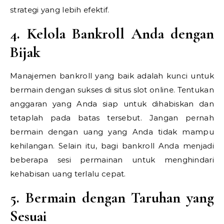
strategi yang lebih efektif.
4. Kelola Bankroll Anda dengan
Bijak
Manajemen bankroll yang baik adalah kunci untuk
bermain dengan sukses di situs slot online. Tentukan
anggaran yang Anda siap untuk dihabiskan dan
tetaplah pada batas tersebut. Jangan pernah
bermain dengan uang yang Anda tidak mampu
kehilangan. Selain itu, bagi bankroll Anda menjadi
beberapa sesi permainan untuk menghindari
kehabisan uang terlalu cepat.
5. Bermain dengan Taruhan yang
Sesuai