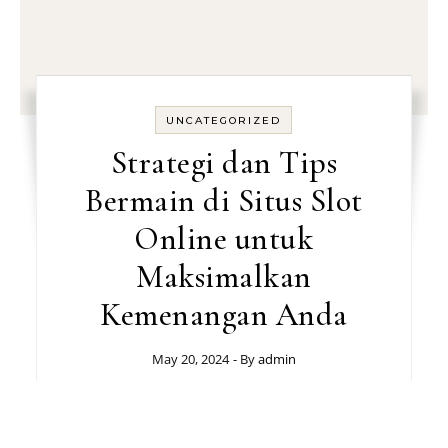
UNCATEGORIZED
Strategi dan Tips
Bermain di Situs Slot
Online untuk
Maksimalkan
Kemenangan Anda
May 20, 2024
- By
admin