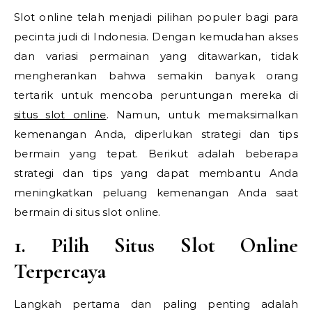
Slot online telah menjadi pilihan populer bagi para
pecinta judi di Indonesia. Dengan kemudahan akses
dan variasi permainan yang ditawarkan, tidak
mengherankan bahwa semakin banyak orang
tertarik untuk mencoba peruntungan mereka di
situs slot online
. Namun, untuk memaksimalkan
kemenangan Anda, diperlukan strategi dan tips
bermain yang tepat. Berikut adalah beberapa
strategi dan tips yang dapat membantu Anda
meningkatkan peluang kemenangan Anda saat
bermain di situs slot online.
1. Pilih Situs Slot Online
Terpercaya
Langkah pertama dan paling penting adalah