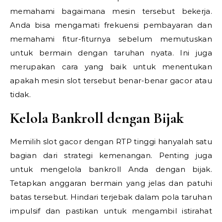
memahami bagaimana mesin tersebut bekerja.
Anda bisa mengamati frekuensi pembayaran dan
memahami fitur-fiturnya sebelum memutuskan
untuk bermain dengan taruhan nyata. Ini juga
merupakan cara yang baik untuk menentukan
apakah mesin slot tersebut benar-benar gacor atau
tidak.
Kelola Bankroll dengan Bijak
Memilih slot gacor dengan RTP tinggi hanyalah satu
bagian dari strategi kemenangan. Penting juga
untuk mengelola bankroll Anda dengan bijak.
Tetapkan anggaran bermain yang jelas dan patuhi
batas tersebut. Hindari terjebak dalam pola taruhan
impulsif dan pastikan untuk mengambil istirahat