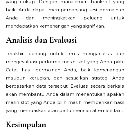
yang cukup. Dengan manajemen bankroll yang
baik, Anda dapat memperpanjang sesi permainan
Anda dan meningkatkan peluang untuk
mendapatkan kemenangan yang signifikan.
Analisis dan Evaluasi
Terakhir, penting untuk terus menganalisis dan
mengevaluasi performa mesin slot yang Anda pilih.
Catat hasil permainan Anda, baik kemenangan
maupun kerugian, dan sesuaikan strategi Anda
berdasarkan data tersebut. Evaluasi secara berkala
akan membantu Anda dalam menentukan apakah
mesin slot yang Anda pilih masih memberikan hasil
yang memuaskan atau perlu mencari alternatif lain.
Kesimpulan