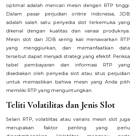
optimal adalah mencari mesin dengan RTP tinggi.
Dalam pasar perjudian online Indonesia, JDB
adalah salah satu penyedia slot terkemuka yang
dikenal dengan kualitas dan variasi produknya.
Mesin slot dari JDB sering kali menawarkan RTP
yang menggiurkan, dan memanfaatkan data
tersebut dapat menjadi strategi yang efektif. Periksa
tabel pembayaran dan informasi RTP yang
disediakan oleh penyedia slot atau situs perjudian
untuk memastikan bahwa mesin yang Anda pilih
memiliki RTP yang menguntungkan.
Teliti Volatilitas dan Jenis Slot
Selain RTP, volatilitas atau varians mesin slot juga
merupakan faktor penting yang perlu