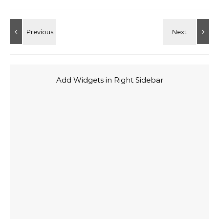
Add Widgets in Right Sidebar