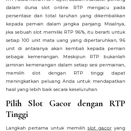
dalam dunia slot online. RTP mengacu pada
persentase dari total taruhan yang dikembalikan
kepada pemain dalam jangka panjang. Misalnya,
jika sebuah slot memiliki RTP 96%, itu berarti untuk
setiap 100 unit mata uang yang dipertaruhkan, 96
unit di antaranya akan kembali kepada pemain
sebagai kemenangan. Meskipun RTP bukanlah
jaminan kemenangan dalam setiap sesi permainan,
memilih slot dengan RTP tinggi dapat
meningkatkan peluang Anda untuk mendapatkan
hasil yang lebih baik secara keseluruhan.
Pilih Slot Gacor dengan RTP
Tinggi
Langkah pertama untuk memilih
slot gacor
yang