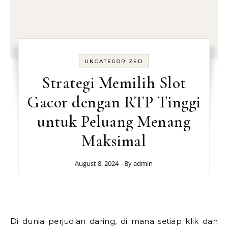
UNCATEGORIZED
Strategi Memilih Slot
Gacor dengan RTP Tinggi
untuk Peluang Menang
Maksimal
August 8, 2024
- By
admin
Di dunia perjudian daring, di mana setiap klik dan