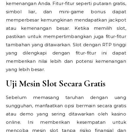
kemenangan Anda. Fitur-fitur seperti putaran gratis,
simbol liar, dan mini-game bonus dapat
memperbesar kemungkinan mendapatkan jackpot
atau kemenangan besar. Ketika memilih slot,
pastikan untuk mempertimbangkan juga fitur-fitur
tambahan yang ditawarkan. Slot dengan RTP tinggi
yang dilengkapi dengan fitur-fitur ini dapat
memberikan nilai lebih dan potensi kemenangan
yang lebih besar.
Uji Mesin Slot Secara Gratis
Sebelum memasang taruhan dengan uang
sungguhan, manfaatkan opsi bermain secara gratis
atau demo yang sering ditawarkan oleh kasino
online. Ini memberikan kesempatan untuk
mencoba mesin slot tanpa risiko finansial dan