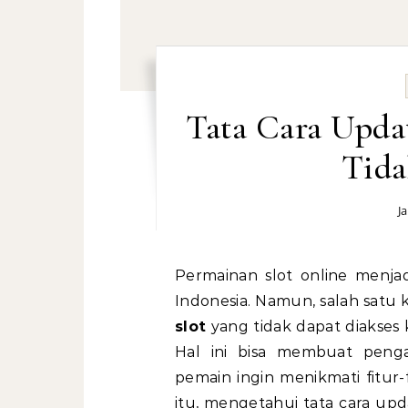
Tata Cara Updat
Tida
J
Permainan slot online menjadi salah satu hiburan digital paling populer di
Indonesia. Namun, salah satu
slot
yang tidak dapat diakses k
Hal ini bisa membuat peng
pemain ingin menikmati fitur-
itu, mengetahui tata cara upd