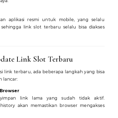
aya.
an aplikasi resmi untuk mobile, yang selalu
 sehingga link slot terbaru selalu bisa diakses
ate Link Slot Terbaru
 link terbaru, ada beberapa langkah yang bisa
 lancar:
 Browser
yimpan link lama yang sudah tidak aktif.
history akan memastikan browser mengakses