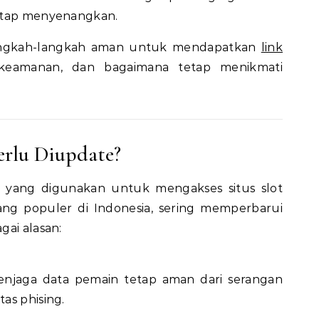
tetap menyenangkan.
langkah-langkah aman untuk mendapatkan
link
keamanan, dan bagaimana tetap menikmati
erlu Diupdate?
mi yang digunakan untuk mengakses situs slot
yang populer di Indonesia, sering memperbarui
gai alasan:
njaga data pemain tetap aman dari serangan
tas phising.