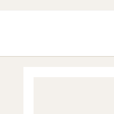
Skip to content