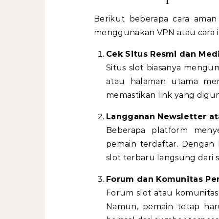
Berikut beberapa cara aman
menggunakan VPN atau cara il
Cek Situs Resmi dan Medi
Situs slot biasanya mengum
atau halaman utama mer
memastikan link yang digun
Langganan Newsletter at
Beberapa platform menye
pemain terdaftar. Dengan
slot terbaru langsung dari 
Forum dan Komunitas Pe
Forum slot atau komunitas
Namun, pemain tetap haru