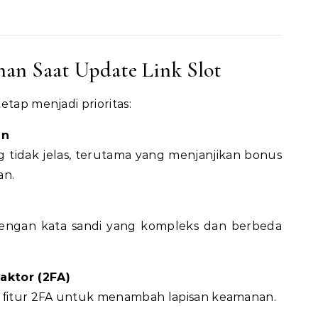
an Saat Update Link Slot
etap menjadi prioritas:
an
ng tidak jelas, terutama yang menjanjikan bonus
an.
dengan kata sandi yang kompleks dan berbeda
aktor (2FA)
 fitur 2FA untuk menambah lapisan keamanan.