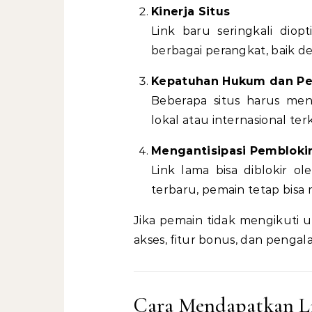
Kinerja Situs
Link baru seringkali diop
berbagai perangkat, baik 
Kepatuhan Hukum dan Pe
Beberapa situs harus men
lokal atau internasional ter
Mengantisipasi Pembloki
Link lama bisa diblokir ol
terbaru, pemain tetap bisa
Jika pemain tidak mengikuti u
akses, fitur bonus, dan penga
Cara Mendapatkan Li