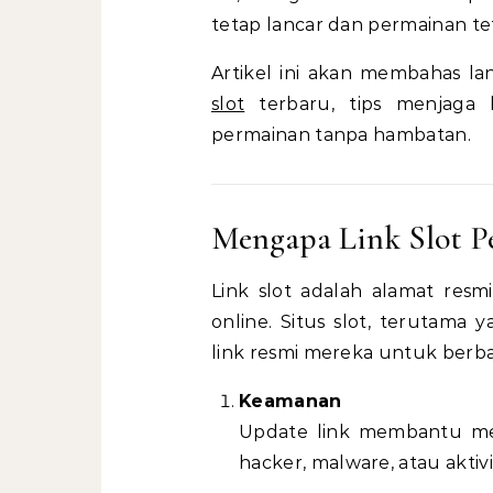
tetap lancar dan permainan 
Artikel ini akan membahas 
slot
terbaru, tips menjaga 
permainan tanpa hambatan.
Mengapa Link Slot P
Link slot adalah alamat res
online. Situs slot, terutama 
link resmi mereka untuk berba
Keamanan
Update link membantu me
hacker, malware, atau aktivi