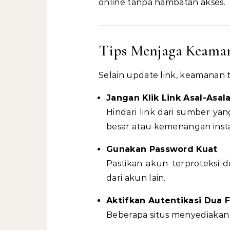
online tanpa hambatan akses.
Tips Menjaga Keaman
Selain update link, keamanan t
Jangan Klik Link Asal-Asal
Hindari link dari sumber ya
besar atau kemenangan inst
Gunakan Password Kuat
Pastikan akun terproteksi 
dari akun lain.
Aktifkan Autentikasi Dua F
Beberapa situs menyediakan