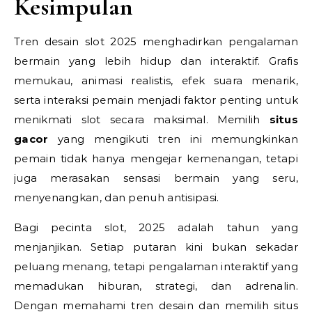
Kesimpulan
Tren desain slot 2025 menghadirkan pengalaman
bermain yang lebih hidup dan interaktif. Grafis
memukau, animasi realistis, efek suara menarik,
serta interaksi pemain menjadi faktor penting untuk
menikmati slot secara maksimal. Memilih
situs
gacor
yang mengikuti tren ini memungkinkan
pemain tidak hanya mengejar kemenangan, tetapi
juga merasakan sensasi bermain yang seru,
menyenangkan, dan penuh antisipasi.
Bagi pecinta slot, 2025 adalah tahun yang
menjanjikan. Setiap putaran kini bukan sekadar
peluang menang, tetapi pengalaman interaktif yang
memadukan hiburan, strategi, dan adrenalin.
Dengan memahami tren desain dan memilih situs