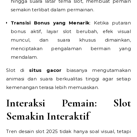
hingga suara latar tema slot, membuat pemain
semakin terlibat dalam permainan.
Transisi Bonus yang Menarik
: Ketika putaran
bonus aktif, layar slot berubah, efek visual
muncul, dan suara khusus dimainkan,
menciptakan pengalaman bermain yang
mendalam.
Slot di
situs gacor
biasanya mengutamakan
animasi dan suara berkualitas tinggi agar setiap
kemenangan terasa lebih memuaskan.
Interaksi Pemain: Slot
Semakin Interaktif
Tren desain slot 2025 tidak hanya soal visual, tetapi