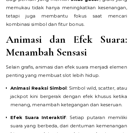
memukau tidak hanya meningkatkan kesenangan,
tetapi juga membantu fokus saat mencari
kombinasi simbol dan fitur bonus.
Animasi dan Efek Suara:
Menambah Sensasi
Selain grafis, animasi dan efek suara menjadi elemen
penting yang membuat slot lebih hidup.
Animasi Reaksi Simbol
: Simbol wild, scatter, atau
jackpot kini bergerak dengan efek khusus ketika
menang, menambah ketegangan dan keseruan.
Efek Suara Interaktif
: Setiap putaran memiliki
suara yang berbeda, dari dentuman kemenangan