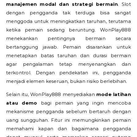
manajemen modal dan strategi bermain
. Slot
dengan pengganda tak terduga bisa sangat
menggoda untuk meningkatkan taruhan, terutama
ketika pemain sedang beruntung. WonPlay888
menekankan pentingnya bermain secara
bertanggung jawab. Pemain disarankan untuk
menetapkan batas taruhan dan durasi bermain
agar pengalaman tetap menyenangkan dan
terkontrol. Dengan pendekatan ini, pengganda
menjadi elemen keseruan, bukan risiko berlebihan.
Selain itu, WonPlay888 menyediakan
mode latihan
atau demo
bagi pemain yang ingin mencoba
mekanisme pengganda sebelum bertaruh dengan
uang sungguhan. Fitur ini memungkinkan pemain
memahami kapan dan bagaimana pengganda