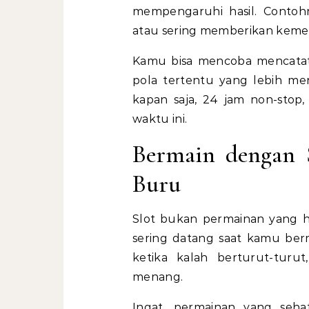
mempengaruhi hasil. Contoh
atau sering memberikan kemen
Kamu bisa mencoba mencatat
pola tertentu yang lebih m
kapan saja, 24 jam non-stop,
waktu ini.
Bermain dengan 
Buru
Slot bukan permainan yang ha
sering datang saat kamu be
ketika kalah berturut-turut
menang.
Ingat, permainan yang seha