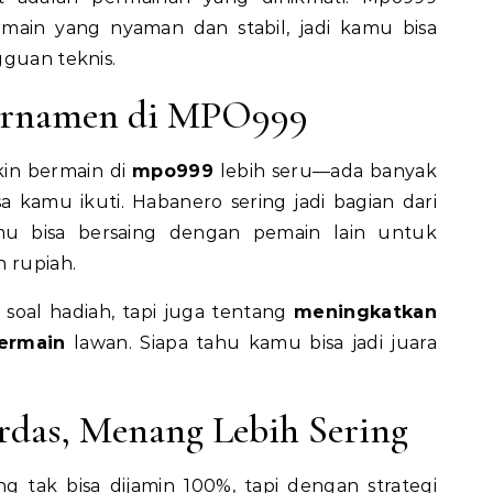
ain yang nyaman dan stabil, jadi kamu bisa
gguan teknis.
Turnamen di MPO999
ikin bermain di
mpo999
lebih seru—ada banyak
 kamu ikuti. Habanero sering jadi bagian dari
mu bisa bersaing dengan pemain lain untuk
 rupiah.
 soal hadiah, tapi juga tentang
meningkatkan
ermain
lawan. Siapa tahu kamu bisa jadi juara
rdas, Menang Lebih Sering
 tak bisa dijamin 100%, tapi dengan strategi