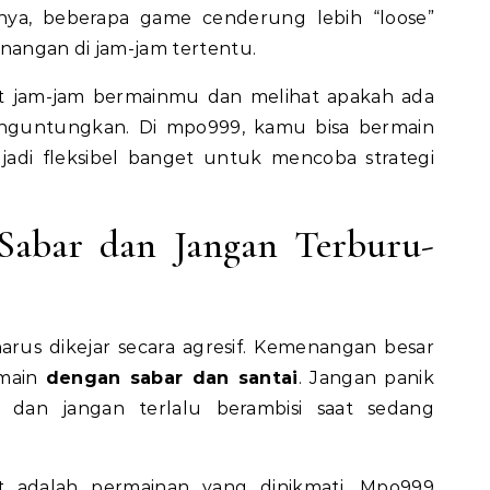
nya, beberapa game cenderung lebih “loose”
angan di jam-jam tertentu.
 jam-jam bermainmu dan melihat apakah ada
enguntungkan. Di mpo999, kamu bisa bermain
 jadi fleksibel banget untuk mencoba strategi
Sabar dan Jangan Terburu-
rus dikejar secara agresif. Kemenangan besar
rmain
dengan sabar dan santai
. Jangan panik
, dan jangan terlalu berambisi saat sedang
t adalah permainan yang dinikmati. Mpo999