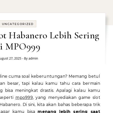
UNCATEGORIZED
ot Habanero Lebih Sering
di MPO999
ugust 27, 2025
- By
admin
online cuma soal keberuntungan? Memang betul
an besar, tapi kalau kamu tahu cara bermain
 bisa meningkat drastis. Apalagi kalau kamu
seperti
mpo999
, yang menyediakan game slot
 Habanero. Di sini, kita akan bahas beberapa trik
s agar kamu bisa
menang lebih sering saat