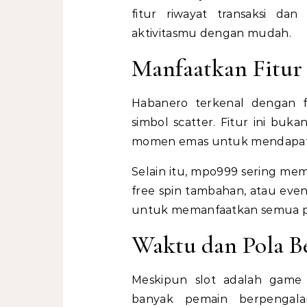
fitur riwayat transaksi da
aktivitasmu dengan mudah.
Manfaatkan Fitur
Habanero terkenal dengan fi
simbol scatter. Fitur ini buk
momen emas untuk mendapatk
Selain itu, mpo999 sering me
free spin tambahan, atau eve
untuk memanfaatkan semua p
Waktu dan Pola B
Meskipun slot adalah game
banyak pemain berpengal