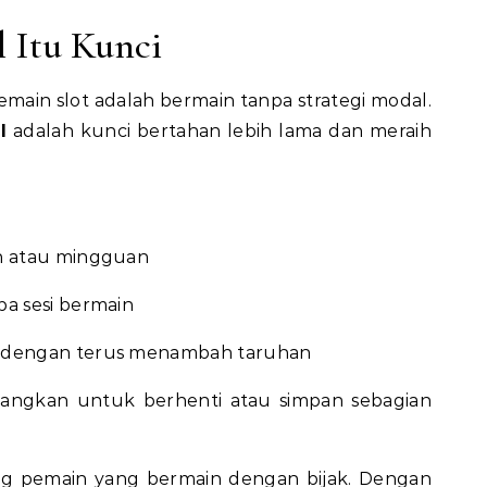
 Itu Kunci
ain slot adalah bermain tanpa strategi modal.
l
adalah kunci bertahan lebih lama dan meraih
n atau mingguan
a sesi bermain
 dengan terus menambah taruhan
bangkan untuk berhenti atau simpan sebagian
pemain yang bermain dengan bijak. Dengan