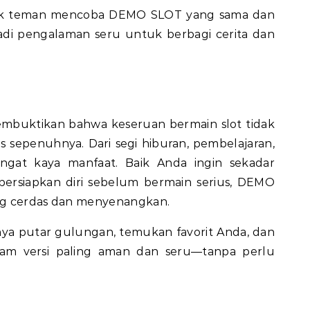
jak teman mencoba DEMO SLOT yang sama dan
jadi pengalaman seru untuk berbagi cerita dan
buktikan bahwa keseruan bermain slot tidak
is sepenuhnya. Dari segi hiburan, pembelajaran,
 sangat kaya manfaat. Baik Anda ingin sekadar
rsiapkan diri sebelum bermain serius, DEMO
ng cerdas dan menyenangkan.
nya putar gulungan, temukan favorit Anda, dan
alam versi paling aman dan seru—tanpa perlu