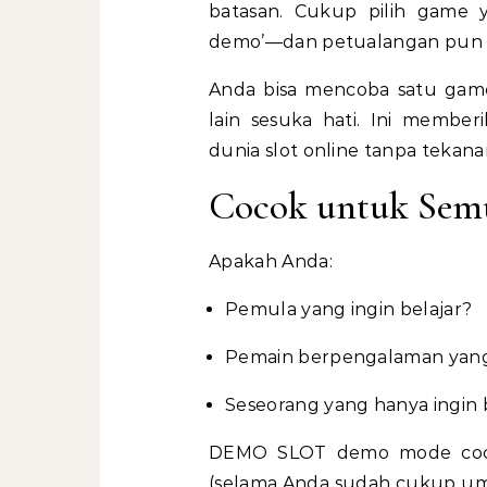
batasan. Cukup pilih game y
demo’—dan petualangan pun d
Anda bisa mencoba satu game
lain sesuka hati. Ini membe
dunia slot online tanpa tekana
Cocok untuk Sem
Apakah Anda:
Pemula yang ingin belajar?
Pemain berpengalaman yang
Seseorang yang hanya ingin
DEMO SLOT demo mode coco
(selama Anda sudah cukup umu