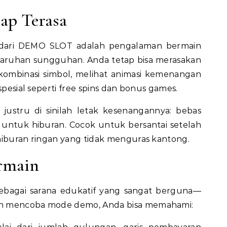
ap Terasa
a dari DEMO SLOT adalah pengalaman bermain
taruhan sungguhan. Anda tetap bisa merasakan
mbinasi simbol, melihat animasi kemenangan
spesial seperti free spins dan bonus games.
justru di sinilah letak kesenangannya: bebas
 untuk hiburan. Cocok untuk bersantai setelah
hiburan ringan yang tidak menguras kantong.
ermain
bagai sarana edukatif yang sangat berguna—
an mencoba mode demo, Anda bisa memahami: