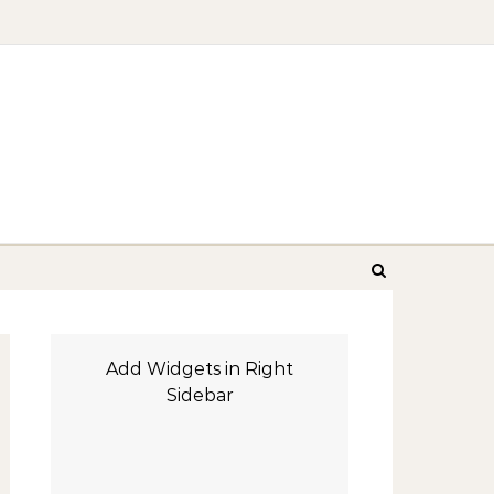
Add Widgets in Right
Sidebar