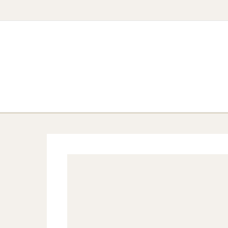
Skip to content