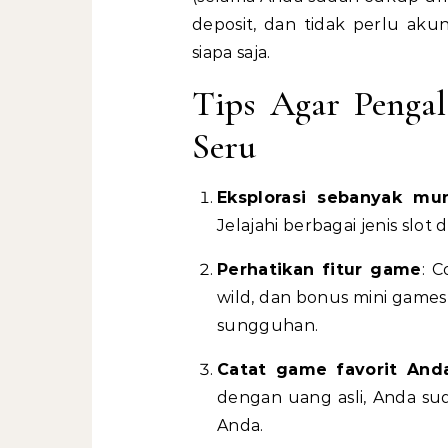
deposit, dan tidak perlu ak
siapa saja.
Tips Agar Peng
Seru
Eksplorasi sebanyak mu
Jelajahi berbagai jenis slo
Perhatikan fitur game
: C
wild, dan bonus mini games
sungguhan.
Catat game favorit And
dengan uang asli, Anda s
Anda.