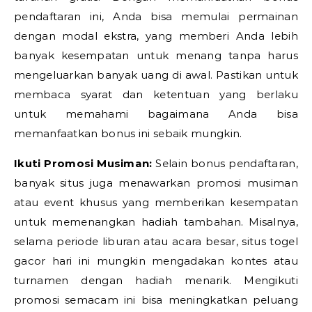
pendaftaran ini, Anda bisa memulai permainan
dengan modal ekstra, yang memberi Anda lebih
banyak kesempatan untuk menang tanpa harus
mengeluarkan banyak uang di awal. Pastikan untuk
membaca syarat dan ketentuan yang berlaku
untuk memahami bagaimana Anda bisa
memanfaatkan bonus ini sebaik mungkin.
Ikuti Promosi Musiman:
Selain bonus pendaftaran,
banyak situs juga menawarkan promosi musiman
atau event khusus yang memberikan kesempatan
untuk memenangkan hadiah tambahan. Misalnya,
selama periode liburan atau acara besar, situs togel
gacor hari ini mungkin mengadakan kontes atau
turnamen dengan hadiah menarik. Mengikuti
promosi semacam ini bisa meningkatkan peluang