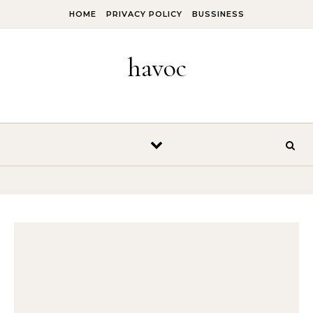
Skip to content
HOME
PRIVACY POLICY
BUSSINESS
havoc