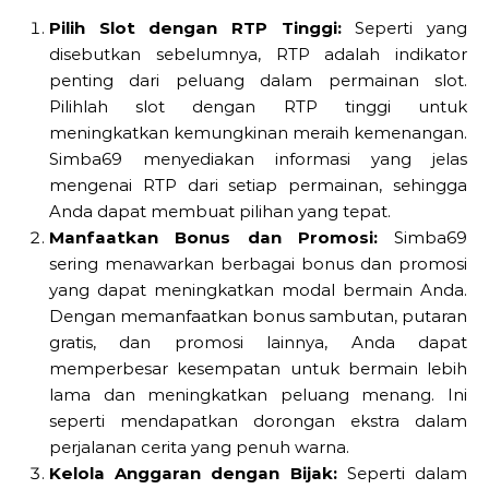
Pilih Slot dengan RTP Tinggi:
Seperti yang
disebutkan sebelumnya, RTP adalah indikator
penting dari peluang dalam permainan slot.
Pilihlah slot dengan RTP tinggi untuk
meningkatkan kemungkinan meraih kemenangan.
Simba69 menyediakan informasi yang jelas
mengenai RTP dari setiap permainan, sehingga
Anda dapat membuat pilihan yang tepat.
Manfaatkan Bonus dan Promosi:
Simba69
sering menawarkan berbagai bonus dan promosi
yang dapat meningkatkan modal bermain Anda.
Dengan memanfaatkan bonus sambutan, putaran
gratis, dan promosi lainnya, Anda dapat
memperbesar kesempatan untuk bermain lebih
lama dan meningkatkan peluang menang. Ini
seperti mendapatkan dorongan ekstra dalam
perjalanan cerita yang penuh warna.
Kelola Anggaran dengan Bijak:
Seperti dalam