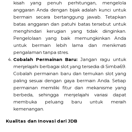
kisah yang penuh perhitungan, mengelola
anggaran Anda dengan bijak adalah kunci untuk
bermain secara bertanggung jawab. Tetapkan
batas anggaran dan patuhi batas tersebut untuk
menghindari kerugian yang tidak diinginkan.
Pengelolaan yang baik memungkinkan Anda
untuk bermain lebih lama dan menikmati
pengalaman tanpa stres.
Cobalah Permainan Baru:
Jangan ragu untuk
menjelajahi berbagai slot yang tersedia di Simba69.
Cobalah permainan baru dan temukan slot yang
paling sesuai dengan gaya bermain Anda. Setiap
permainan memiliki fitur dan mekanisme yang
berbeda, sehingga menjelajahi variasi dapat
membuka peluang baru untuk meraih
kemenangan.
Kualitas dan Inovasi dari JDB