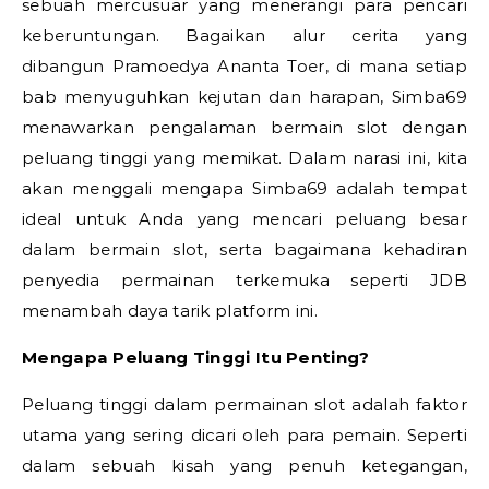
sebuah mercusuar yang menerangi para pencari
keberuntungan. Bagaikan alur cerita yang
dibangun Pramoedya Ananta Toer, di mana setiap
bab menyuguhkan kejutan dan harapan, Simba69
menawarkan pengalaman bermain slot dengan
peluang tinggi yang memikat. Dalam narasi ini, kita
akan menggali mengapa Simba69 adalah tempat
ideal untuk Anda yang mencari peluang besar
dalam bermain slot, serta bagaimana kehadiran
penyedia permainan terkemuka seperti JDB
menambah daya tarik platform ini.
Mengapa Peluang Tinggi Itu Penting?
Peluang tinggi dalam permainan slot adalah faktor
utama yang sering dicari oleh para pemain. Seperti
dalam sebuah kisah yang penuh ketegangan,