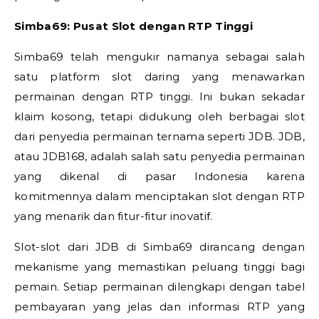
Simba69: Pusat Slot dengan RTP Tinggi
Simba69 telah mengukir namanya sebagai salah
satu platform slot daring yang menawarkan
permainan dengan RTP tinggi. Ini bukan sekadar
klaim kosong, tetapi didukung oleh berbagai slot
dari penyedia permainan ternama seperti JDB. JDB,
atau JDB168, adalah salah satu penyedia permainan
yang dikenal di pasar Indonesia karena
komitmennya dalam menciptakan slot dengan RTP
yang menarik dan fitur-fitur inovatif.
Slot-slot dari JDB di Simba69 dirancang dengan
mekanisme yang memastikan peluang tinggi bagi
pemain. Setiap permainan dilengkapi dengan tabel
pembayaran yang jelas dan informasi RTP yang