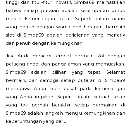
tinggi dan fitur-fitur inovatif, Simba69 memastikan
bahwa setiap putaran adalah kesempatan untuk
meraih kemenangan besar. Seperti dalam narasi
yang penuh dengan warna dan harapan, bermain
slot di Simba69 adalah perjalanan yang menarik
dan penuh dengan kemungkinan.
Jika Anda mencari tempat bermain slot dengan
peluang tinggi dan pengalaman yang memuaskan,
Simba69 adalah pilihan yang tepat. Selamat
bermain, dan semoga setiap putaran di Simba69
membawa Anda lebih dekat pada kemenangan
yang Anda impikan. Seperti dalam sebuah kisah
yang tak pernah berakhir, setiap permainan di
Simba69 adalah langkah menuju kemungkinan dan
keberuntungan yang baru.